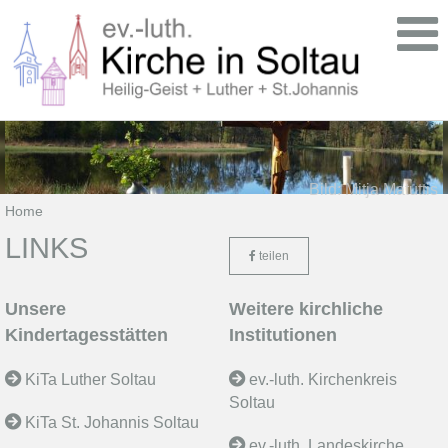
Bild: Mitja Matuttis
Home
LINKS
teilen
Unsere
Weitere kirchliche
Kindertagesstätten
Institutionen
KiTa Luther Soltau
ev.-luth. Kirchenkreis
Soltau
KiTa St. Johannis Soltau
ev.-luth. Landeskirche